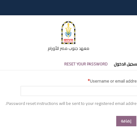
معهد جنوب مصر للأورام
تبويبات
سجيل الدخول
RESET YOUR PASSWORD
أساسية
Username or email addre
Password reset instructions will be sent to your registered email addre