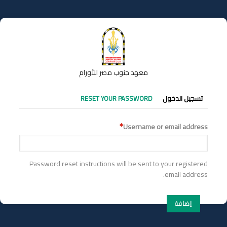
تجاوز
إلى
المحتوى
الرئيسي
معهد جنوب مصر للأورام
التبويبات
تسجيل الدخول
RESET YOUR PASSWORD
الأساسية
Username or email address
Password reset instructions will be sent to your registered
email address.