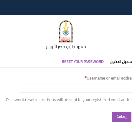
معهد جنوب مصر للأورام
تبويبات
سجيل الدخول
RESET YOUR PASSWORD
أساسية
Username or email addre
Password reset instructions will be sent to your registered email addre