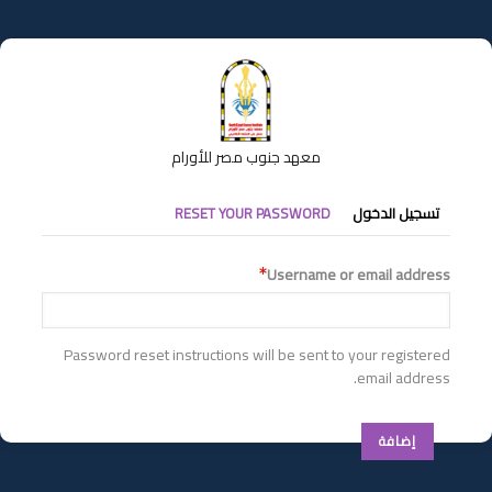
تجاوز
إلى
المحتوى
الرئيسي
معهد جنوب مصر للأورام
التبويبات
تسجيل الدخول
RESET YOUR PASSWORD
الأساسية
Username or email address
Password reset instructions will be sent to your registered
email address.