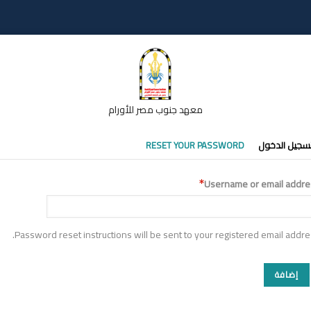
معهد جنوب مصر للأورام
تبويبات
سجيل الدخول
RESET YOUR PASSWORD
أساسية
Username or email addre
Password reset instructions will be sent to your registered email addre