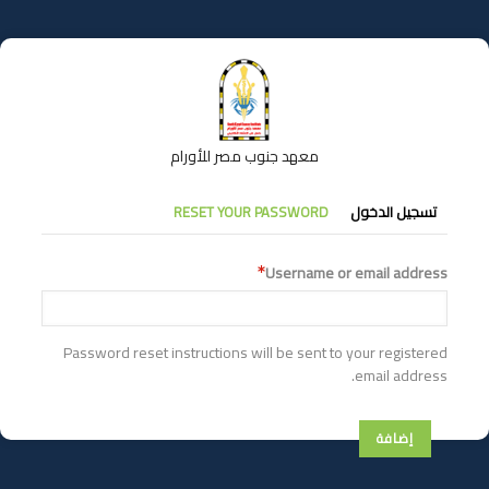
تجاوز
إلى
المحتوى
الرئيسي
معهد جنوب مصر للأورام
التبويبات
تسجيل الدخول
RESET YOUR PASSWORD
الأساسية
Username or email address
Password reset instructions will be sent to your registered
email address.