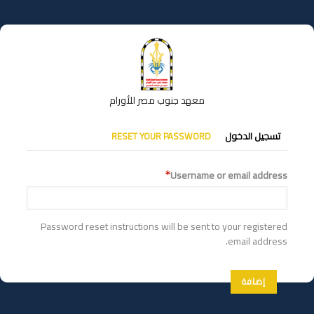
تجاوز
إلى
المحتوى
الرئيسي
معهد جنوب مصر للأورام
التبويبات
تسجيل الدخول
RESET YOUR PASSWORD
الأساسية
Username or email address
Password reset instructions will be sent to your registered
email address.