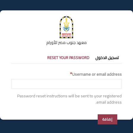
تجاوز
إلى
المحتوى
الرئيسي
معهد جنوب مصر للأورام
التبويبات
تسجيل الدخول
RESET YOUR PASSWORD
الأساسية
Username or email address
Password reset instructions will be sent to your registered
email address.