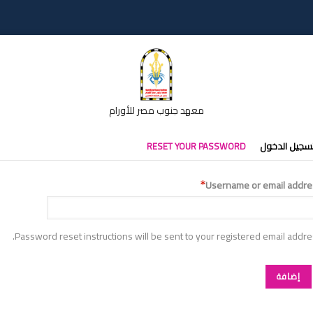
معهد جنوب مصر للأورام
تبويبات
سجيل الدخول
RESET YOUR PASSWORD
أساسية
Username or email addre
Password reset instructions will be sent to your registered email addre