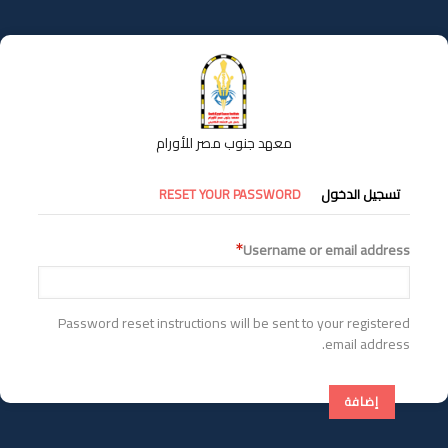
تجاوز
إلى
المحتوى
الرئيسي
معهد جنوب مصر للأورام
التبويبات
تسجيل الدخول
RESET YOUR PASSWORD
الأساسية
Username or email address
Password reset instructions will be sent to your registered
email address.