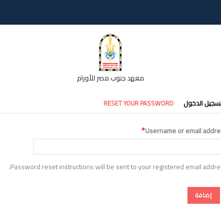
معهد جنوب مصر للأورام
تبويبات
سجيل الدخول
RESET YOUR PASSWORD
أساسية
Username or email addre
Password reset instructions will be sent to your registered email addre