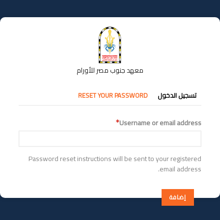
تجاوز
إلى
المحتوى
الرئيسي
معهد جنوب مصر للأورام
التبويبات
تسجيل الدخول
RESET YOUR PASSWORD
الأساسية
Username or email address
Password reset instructions will be sent to your registered
email address.