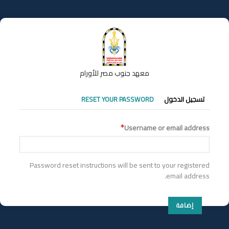
تجاوز
إلى
المحتوى
الرئيسي
معهد جنوب مصر للأورام
التبويبات
تسجيل الدخول
RESET YOUR PASSWORD
الأساسية
Username or email address
Password reset instructions will be sent to your registered
email address.