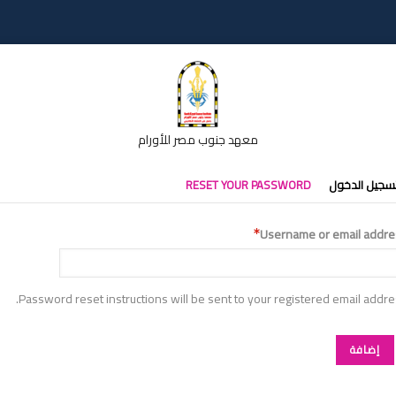
معهد جنوب مصر للأورام
تبويبات
سجيل الدخول
RESET YOUR PASSWORD
أساسية
Username or email addre
Password reset instructions will be sent to your registered email addre