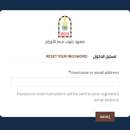
تجاوز
إلى
المحتوى
الرئيسي
معهد جنوب مصر للأورام
التبويبات
تسجيل الدخول
RESET YOUR PASSWORD
الأساسية
Username or email address
Password reset instructions will be sent to your registered
email address.