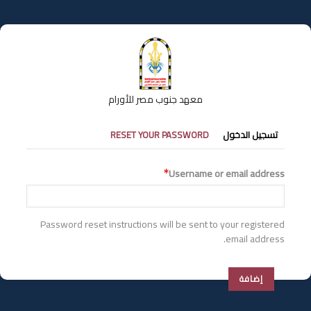
تجاوز
إلى
المحتوى
الرئيسي
معهد جنوب مصر للأورام
التبويبات
تسجيل الدخول
RESET YOUR PASSWORD
الأساسية
Username or email address
Password reset instructions will be sent to your registered
email address.