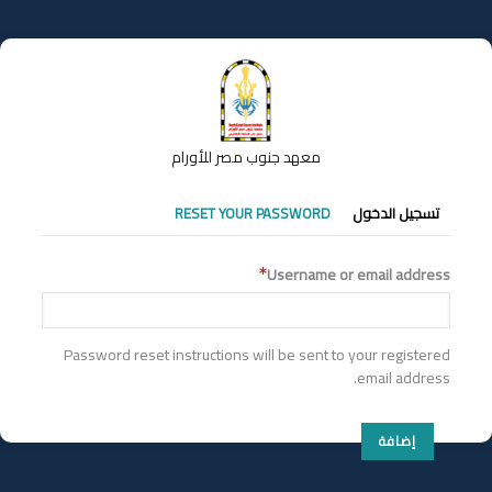
تجاوز
إلى
المحتوى
الرئيسي
معهد جنوب مصر للأورام
التبويبات
تسجيل الدخول
RESET YOUR PASSWORD
الأساسية
Username or email address
Password reset instructions will be sent to your registered
email address.