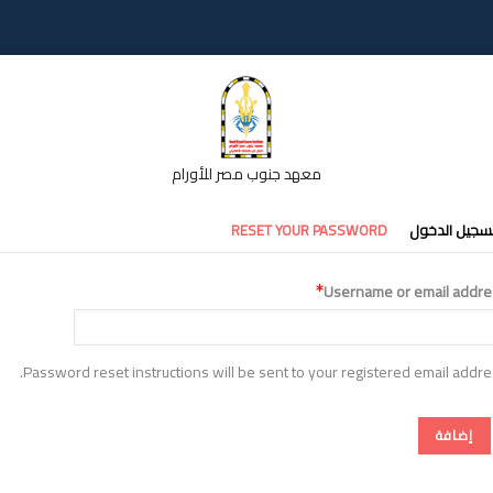
معهد جنوب مصر للأورام
تبويبات
سجيل الدخول
RESET YOUR PASSWORD
أساسية
Username or email addre
Password reset instructions will be sent to your registered email addre