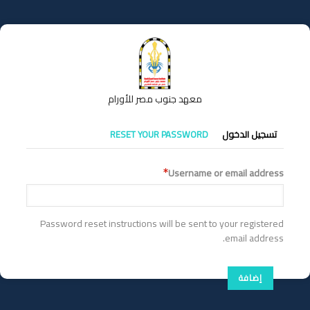
تجاوز
إلى
المحتوى
الرئيسي
معهد جنوب مصر للأورام
التبويبات
تسجيل الدخول
RESET YOUR PASSWORD
الأساسية
Username or email address
Password reset instructions will be sent to your registered
email address.