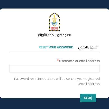
تجاوز
إلى
المحتوى
الرئيسي
معهد جنوب مصر للأورام
التبويبات
تسجيل الدخول
RESET YOUR PASSWORD
الأساسية
Username or email address
Password reset instructions will be sent to your registered
email address.