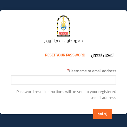
تجاوز
إلى
المحتوى
الرئيسي
معهد جنوب مصر للأورام
التبويبات
تسجيل الدخول
RESET YOUR PASSWORD
الأساسية
Username or email address
Password reset instructions will be sent to your registered
email address.