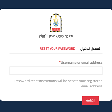
تجاوز
إلى
المحتوى
الرئيسي
معهد جنوب مصر للأورام
التبويبات
تسجيل الدخول
RESET YOUR PASSWORD
الأساسية
Username or email address
Password reset instructions will be sent to your registered
email address.