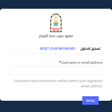
تجاوز
إلى
المحتوى
الرئيسي
معهد جنوب مصر للأورام
التبويبات
تسجيل الدخول
RESET YOUR PASSWORD
الأساسية
Username or email address
Password reset instructions will be sent to your registered
email address.