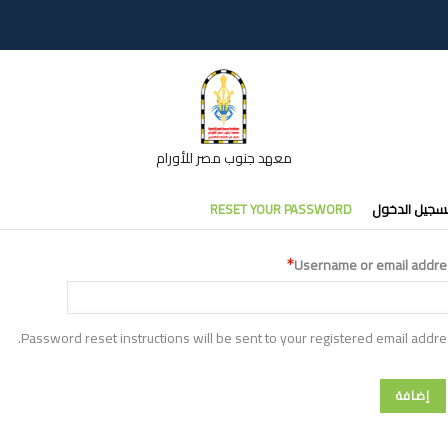
معهد جنوب مصر للأورام
تبويبات
سجيل الدخول
RESET YOUR PASSWORD
أساسية
Username or email addre
Password reset instructions will be sent to your registered email addre