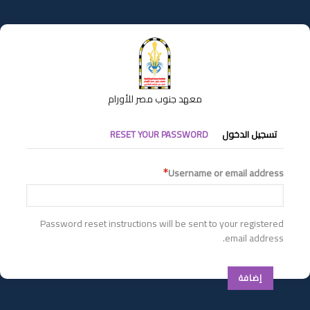
تجاوز
إلى
المحتوى
الرئيسي
معهد جنوب مصر للأورام
التبويبات
تسجيل الدخول
RESET YOUR PASSWORD
الأساسية
Username or email address
Password reset instructions will be sent to your registered
email address.