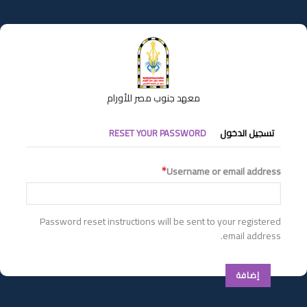
تجاوز
إلى
المحتوى
الرئيسي
معهد جنوب مصر للأورام
التبويبات
تسجيل الدخول
RESET YOUR PASSWORD
الأساسية
Username or email address
Password reset instructions will be sent to your registered
email address.