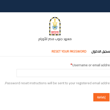
معهد جنوب مصر للأورام
تبويبات
سجيل الدخول
RESET YOUR PASSWORD
أساسية
Username or email addre
Password reset instructions will be sent to your registered email addre