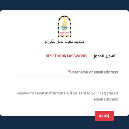
تجاوز
إلى
المحتوى
الرئيسي
معهد جنوب مصر للأورام
التبويبات
تسجيل الدخول
RESET YOUR PASSWORD
الأساسية
Username or email address
Password reset instructions will be sent to your registered
email address.