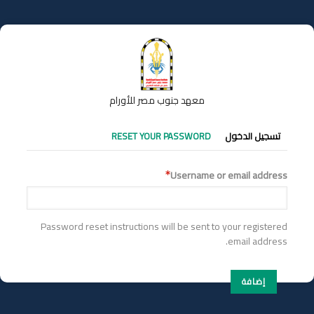
تجاوز
إلى
المحتوى
الرئيسي
معهد جنوب مصر للأورام
التبويبات
تسجيل الدخول
RESET YOUR PASSWORD
الأساسية
Username or email address
Password reset instructions will be sent to your registered
email address.