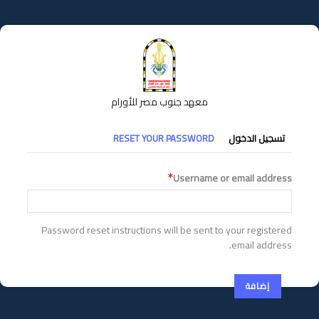
تجاوز
إلى
المحتوى
الرئيسي
معهد جنوب مصر للأورام
التبويبات
تسجيل الدخول
RESET YOUR PASSWORD
الأساسية
Username or email address
Password reset instructions will be sent to your registered
email address.