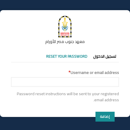
تجاوز
إلى
المحتوى
الرئيسي
معهد جنوب مصر للأورام
التبويبات
تسجيل الدخول
RESET YOUR PASSWORD
الأساسية
Username or email address
Password reset instructions will be sent to your registered
email address.