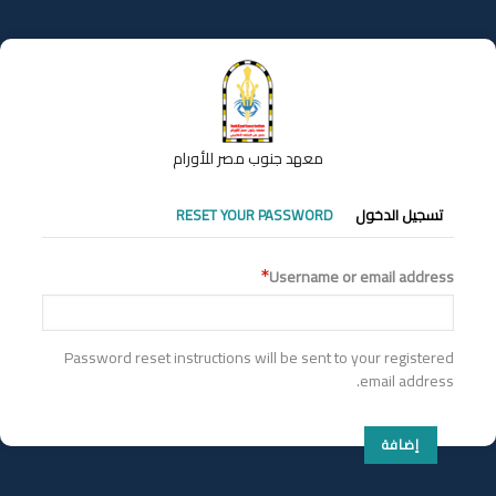
تجاوز
إلى
المحتوى
الرئيسي
معهد جنوب مصر للأورام
التبويبات
تسجيل الدخول
RESET YOUR PASSWORD
الأساسية
Username or email address
Password reset instructions will be sent to your registered
email address.