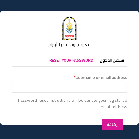
تجاوز
إلى
المحتوى
الرئيسي
معهد جنوب مصر للأورام
التبويبات
تسجيل الدخول
RESET YOUR PASSWORD
الأساسية
Username or email address
Password reset instructions will be sent to your registered
email address.