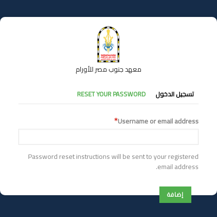
تجاوز
إلى
المحتوى
الرئيسي
معهد جنوب مصر للأورام
التبويبات
تسجيل الدخول
RESET YOUR PASSWORD
الأساسية
Username or email address
Password reset instructions will be sent to your registered
email address.