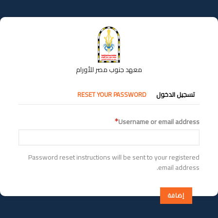
تجاوز
إلى
المحتوى
الرئيسي
معهد جنوب مصر للأورام
التبويبات
تسجيل الدخول
RESET YOUR PASSWORD
الأساسية
Username or email address
Password reset instructions will be sent to your registered
email address.