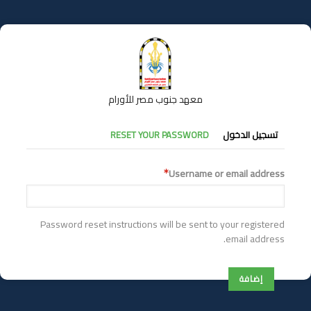
تجاوز
إلى
المحتوى
الرئيسي
معهد جنوب مصر للأورام
التبويبات
تسجيل الدخول
RESET YOUR PASSWORD
الأساسية
Username or email address
Password reset instructions will be sent to your registered
email address.