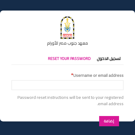
تجاوز
إلى
المحتوى
الرئيسي
معهد جنوب مصر للأورام
التبويبات
تسجيل الدخول
RESET YOUR PASSWORD
الأساسية
Username or email address
Password reset instructions will be sent to your registered
email address.