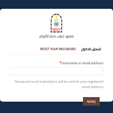
تجاوز
إلى
المحتوى
الرئيسي
معهد جنوب مصر للأورام
التبويبات
تسجيل الدخول
RESET YOUR PASSWORD
الأساسية
Username or email address
Password reset instructions will be sent to your registered
email address.