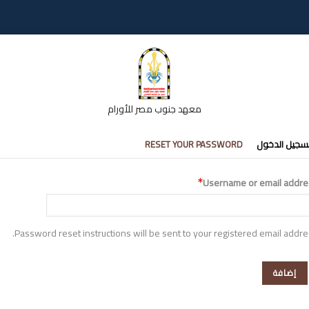
معهد جنوب مصر للأورام
تبويبات
سجيل الدخول
RESET YOUR PASSWORD
أساسية
Username or email addre
Password reset instructions will be sent to your registered email addre