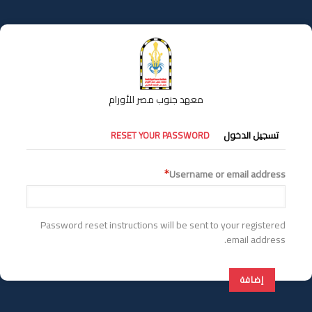
تجاوز
إلى
المحتوى
الرئيسي
معهد جنوب مصر للأورام
التبويبات
تسجيل الدخول
RESET YOUR PASSWORD
الأساسية
Username or email address
Password reset instructions will be sent to your registered
email address.