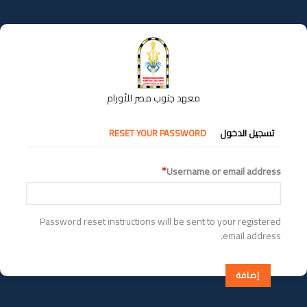
تجاوز
إلى
المحتوى
الرئيسي
معهد جنوب مصر للأورام
التبويبات
تسجيل الدخول
RESET YOUR PASSWORD
الأساسية
Username or email address
Password reset instructions will be sent to your registered
email address.