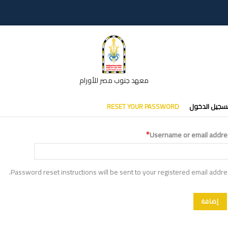
معهد جنوب مصر للأورام
تبويبات
سجيل الدخول
RESET YOUR PASSWORD
أساسية
Username or email addre
Password reset instructions will be sent to your registered email addre