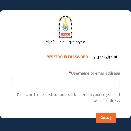
تجاوز
إلى
المحتوى
الرئيسي
معهد جنوب مصر للأورام
التبويبات
تسجيل الدخول
RESET YOUR PASSWORD
الأساسية
Username or email address
Password reset instructions will be sent to your registered
email address.