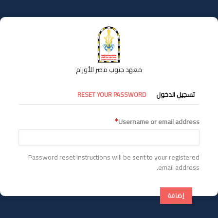
تجاوز
إلى
المحتوى
الرئيسي
معهد جنوب مصر للأورام
التبويبات
تسجيل الدخول
RESET YOUR PASSWORD
الأساسية
Username or email address
Password reset instructions will be sent to your registered
email address.