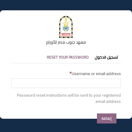
تجاوز
إلى
المحتوى
الرئيسي
معهد جنوب مصر للأورام
التبويبات
تسجيل الدخول
RESET YOUR PASSWORD
الأساسية
Username or email address
Password reset instructions will be sent to your registered
email address.