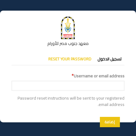
تجاوز
إلى
المحتوى
الرئيسي
معهد جنوب مصر للأورام
التبويبات
تسجيل الدخول
RESET YOUR PASSWORD
الأساسية
Username or email address
Password reset instructions will be sent to your registered
email address.