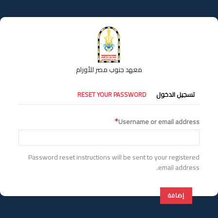
تجاوز
إلى
المحتوى
الرئيسي
معهد جنوب مصر للأورام
التبويبات
تسجيل الدخول
RESET YOUR PASSWORD
الأساسية
Username or email address
Password reset instructions will be sent to your registered
email address.