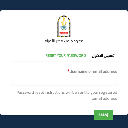
تجاوز
إلى
المحتوى
الرئيسي
معهد جنوب مصر للأورام
التبويبات
تسجيل الدخول
RESET YOUR PASSWORD
الأساسية
Username or email address
Password reset instructions will be sent to your registered
email address.