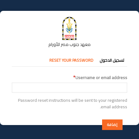
تجاوز
إلى
المحتوى
الرئيسي
معهد جنوب مصر للأورام
التبويبات
تسجيل الدخول
RESET YOUR PASSWORD
الأساسية
Username or email address
Password reset instructions will be sent to your registered
email address.