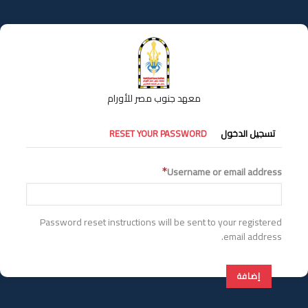
تجاوز
إلى
المحتوى
الرئيسي
معهد جنوب مصر للأورام
التبويبات
تسجيل الدخول
RESET YOUR PASSWORD
الأساسية
Username or email address
Password reset instructions will be sent to your registered
email address.